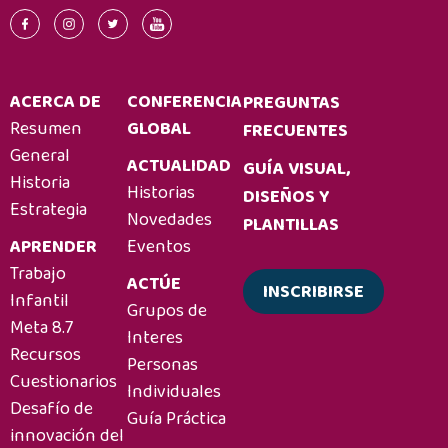
ACERCA DE
CONFERENCIA
PREGUNTAS
Resumen
GLOBAL
FRECUENTES
General
ACTUALIDAD
GUÍA VISUAL,
Historia
Historias
DISEÑOS Y
Estrategia
Novedades
PLANTILLAS
APRENDER
Eventos
Trabajo
ACTÚE
INSCRIBIRSE
Infantil
Grupos de
Meta 8.7
Interes
Recursos
Personas
Cuestionarios
Individuales
Desafío de
Guía Práctica
innovación del