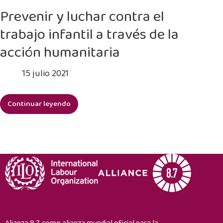
niños
Prevenir y luchar contra el
del
trabajo infantil a través de la
trabajo
infantil
acción humanitaria
mediante
la
15 julio 2021
promoción
de
Continuar leyendo
una
Prevenir
infancia
y
sana
luchar
y
contra
divertida
el
en
trabajo
Irak
infantil
a
través
de