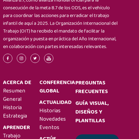
Alianza 8.7, como alianza mundial oficial para la
la
consecución de la meta 8.7 de los ODS, es el vehículo
acción
para coordinar las acciones para erradicar el trabajo
humanitaria
infantil de aquí a 2025. La Organización Internacional del
Trabajo (OIT) ha recibido el mandato de facilitar la
organización y puesta en práctica del Año Internacional,
en colaboración con partes interesadas relevantes.
ACERCA DE
CONFERENCIA
PREGUNTAS
Resumen
GLOBAL
FRECUENTES
General
ACTUALIDAD
GUÍA VISUAL,
Historia
Historias
DISEÑOS Y
Estrategia
Novedades
PLANTILLAS
APRENDER
Eventos
Trabajo