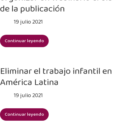
trabajo
de la publicación
infantil
19 julio 2021
Continuar leyendo
Publicar
un
número
del
Eliminar el trabajo infantil en
Journal
América Latina
of
Modern
19 julio 2021
Slavery
centrado
en
Continuar leyendo
Eliminar
el
el
trabajo
trabajo
infantil,