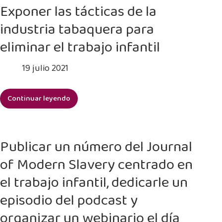
infantil
Exponer las tácticas de la
a
industria tabaquera para
través
del
eliminar el trabajo infantil
proyecto
Harvesting
19 julio 2021
the
Future
Continuar leyendo
Exponer
las
tácticas
de
Publicar un número del Journal
la
of Modern Slavery centrado en
industria
tabaquera
el trabajo infantil, dedicarle un
para
episodio del podcast y
eliminar
el
organizar un webinario el día