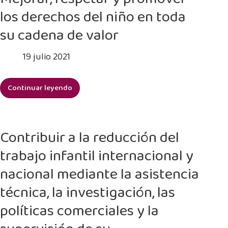
con
los derechos del niño en toda
el
trabajo
su cadena de valor
infantil,
incluidas
19 julio 2021
sus
peores
Continuar leyendo
formas
Mejorar,
respetar
y
promover
Contribuir a la reducción del
los
trabajo infantil internacional y
derechos
del
nacional mediante la asistencia
niño
técnica, la investigación, las
en
toda
políticas comerciales y la
su
cadena