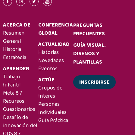
ACERCA DE
CONFERENCIA
PREGUNTAS
Resumen
GLOBAL
FRECUENTES
General
ACTUALIDAD
GUÍA VISUAL,
Historia
Historias
DISEÑOS Y
Estrategia
Novedades
PLANTILLAS
APRENDER
Eventos
Trabajo
ACTÚE
INSCRIBIRSE
Infantil
Grupos de
Meta 8.7
Interes
Recursos
Personas
Cuestionarios
Individuales
Desafío de
Guía Práctica
innovación del
ODS 8.7