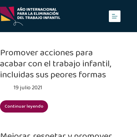
Saltar
al
contenido
Promover acciones para
acabar con el trabajo infantil,
incluidas sus peores formas
19 julio 2021
Continuar leyendo
Promover
acciones
para
acabar
Mejorar, respetar y promover