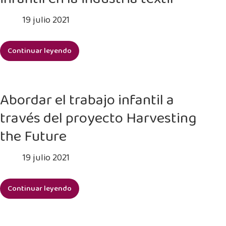
infantil
productos
y
19 julio 2021
importados
el
a
trabajo
los
Continuar leyendo
forzoso
Eliminar
EE.
la
UU.
demanda
de
Abordar el trabajo infantil a
trabajo
través del proyecto Harvesting
infantil
en
the Future
la
industria
19 julio 2021
textil
Continuar leyendo
Abordar
el
trabajo