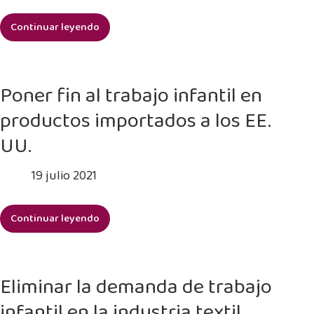
técnica,
Continuar leyendo
la
Alentar
investigación,
a
las
los
políticas
firmantes
Poner fin al trabajo infantil en
comerciales
del
y
productos importados a los EE.
Pacto
la
Mundial
UU.
supervisión
a
de
renovar
19 julio 2021
su
y
cumplimiento
aumentar
Continuar leyendo
sus
Poner
esfuerzos
fin
para
al
erradicar
trabajo
Eliminar la demanda de trabajo
el
infantil
trabajo
infantil en la industria textil
en