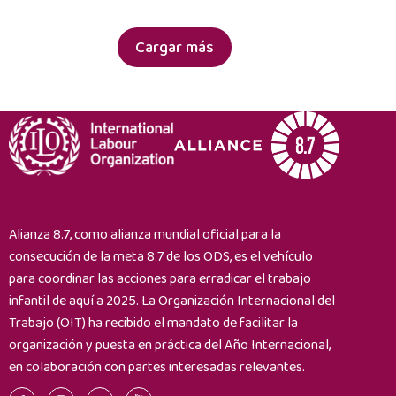
infantil
dedicarle
en
un
América
Cargar más
episodio
Latina
del
podcast
y
organizar
un
webinario
el
día
Alianza 8.7, como alianza mundial oficial para la
de
consecución de la meta 8.7 de los ODS, es el vehículo
la
para coordinar las acciones para erradicar el trabajo
publicación
infantil de aquí a 2025. La Organización Internacional del
Trabajo (OIT) ha recibido el mandato de facilitar la
organización y puesta en práctica del Año Internacional,
en colaboración con partes interesadas relevantes.