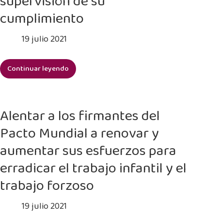
supervisión de su
de
cumplimiento
valor
19 julio 2021
Continuar leyendo
Contribuir
a
la
reducción
Alentar a los firmantes del
del
Pacto Mundial a renovar y
trabajo
infantil
aumentar sus esfuerzos para
internacional
erradicar el trabajo infantil y el
y
nacional
trabajo forzoso
mediante
la
19 julio 2021
asistencia