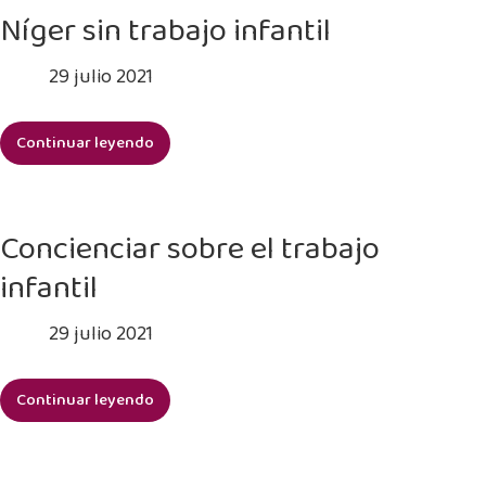
de
Níger sin trabajo infantil
sensibilización,
concientización
29 julio 2021
e
información
Continuar leyendo
sobre
Níger
el
sin
trabajo
trabajo
infantil
infantil
Concienciar sobre el trabajo
y
la
infantil
vulneración
de
29 julio 2021
los
derechos
Continuar leyendo
de
Concienciar
las
sobre
niñas,
el
niños