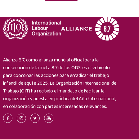
y
compradores
promoviendo
la
concienciación
y
la
diligencia
Alianza 8.7, como alianza mundial oficial para la
debida
consecución de la meta 8.7 de los ODS, es el vehículo
sobre
para coordinar las acciones para erradicar el trabajo
el
trabajo
infantil de aquí a 2025. La Organización Internacional del
infantil
Trabajo (OIT) ha recibido el mandato de facilitar la
a
organización y puesta en práctica del Año Internacional,
lo
en colaboración con partes interesadas relevantes.
largo
de
la
cadena