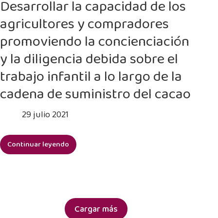
Desarrollar la capacidad de los
sector
agricultores y compradores
privado
y
promoviendo la concienciación
aprovechar
y la diligencia debida sobre el
la
dinámica
trabajo infantil a lo largo de la
del
cadena de suministro del cacao
mercado
para
29 julio 2021
combatir
el
trabajo
Continuar leyendo
Desarrollar
infantil
la
capacidad
de
los
agricultores
Cargar más