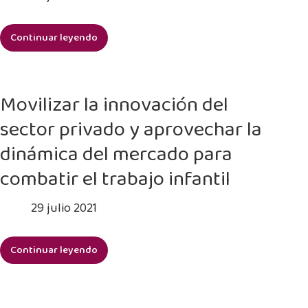
el
trabajo
Continuar leyendo
Sensibilizar
infantil
a
en
los
toda
estudiantes
la
Movilizar la innovación del
sobre
cadena
sector privado y aprovechar la
el
de
trabajo
suministro
dinámica del mercado para
infantil
de
combatir el trabajo infantil
MANGO
29 julio 2021
Continuar leyendo
Movilizar
la
innovación
del