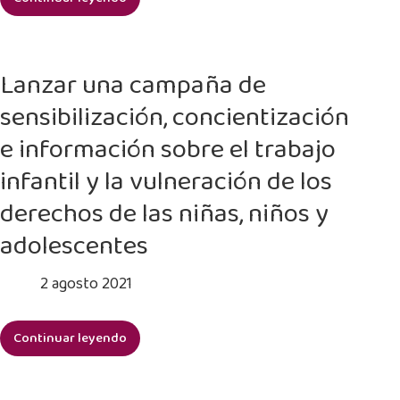
Lanzar
colectivo
la
iniciativa
«Educación
Lanzar una campaña de
+
sensibilización, concientización
Desarrollo
Humano
e información sobre el trabajo
=
infantil y la vulneración de los
Educación
con
derechos de las niñas, niños y
energía»
adolescentes
2 agosto 2021
Continuar leyendo
Lanzar
una
campaña