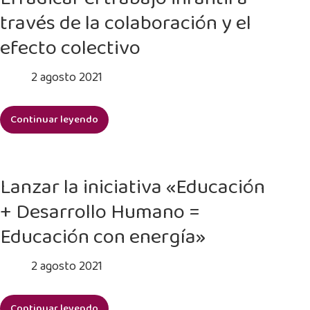
el
través de la colaboración y el
trabajo
infantil
efecto colectivo
en
el
2 agosto 2021
gobierno
local
Continuar leyendo
y
Erradicar
provincial
el
trabajo
infantil
Lanzar la iniciativa «Educación
a
+ Desarrollo Humano =
través
de
Educación con energía»
la
colaboración
2 agosto 2021
y
el
Continuar leyendo
efecto