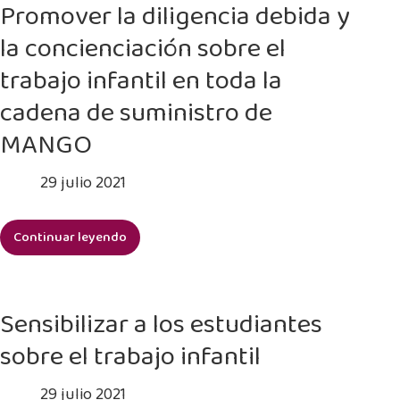
trabajo
Promover la diligencia debida y
y
infantil
la concienciación sobre el
adolescentes
trabajo infantil en toda la
cadena de suministro de
MANGO
29 julio 2021
Continuar leyendo
Promover
la
diligencia
debida
Sensibilizar a los estudiantes
y
sobre el trabajo infantil
la
concienciación
29 julio 2021
sobre