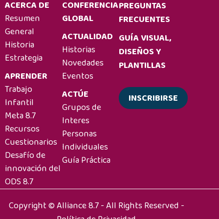
ACERCA DE
CONFERENCIA
PREGUNTAS
de
suministro
Resumen
GLOBAL
FRECUENTES
del
General
ACTUALIDAD
GUÍA VISUAL,
cacao
Historia
Historias
DISEÑOS Y
Estrategia
Novedades
PLANTILLAS
APRENDER
Eventos
Trabajo
ACTÚE
INSCRIBIRSE
Infantil
Grupos de
Meta 8.7
Interes
Recursos
Personas
Cuestionarios
Individuales
Desafío de
Guía Práctica
innovación del
ODS 8.7
Copyright © Alliance 8.7 - All Rights Reserved -