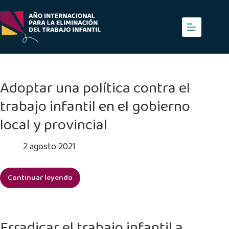
Saltar
al
contenido
Adoptar una política contra el
trabajo infantil en el gobierno
local y provincial
2 agosto 2021
Continuar leyendo
Adoptar
una
política
contra
Erradicar el trabajo infantil a