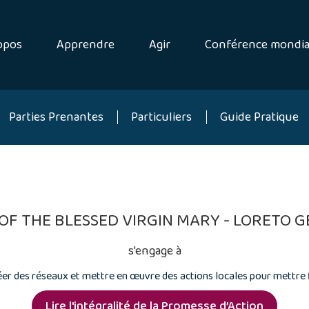
opos
Apprendre
Agir
Conférence mondia
Parties Prenantes
Particuliers
Guide Pratique
 OF THE BLESSED VIRGIN MARY - LORETO 
s'engage à
réer des réseaux et mettre en œuvre des actions locales pour mettre f
Lire l'intégralité de la Promesse d’Action