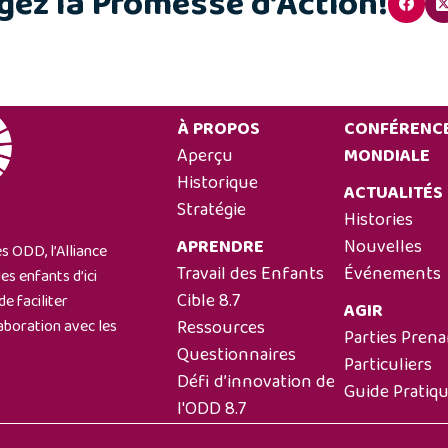
gez la Promesse d’Action!
À PROPOS
CONFÉRENC
Aperçu
MONDIALE
Historique
ACTUALITÉS
Stratégie
Histories
APRENDRE
Nouvelles
es ODD, l’Alliance
Travail des Enfants
Événements
es enfants d’ici
Cible 8.7
e faciliter
AGIR
Ressources
laboration avec les
Parties Pren
Questionnaires
Particuliers
Défi d’innovation de
Guide Pratiq
l'ODD 8.7