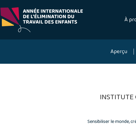
Skip
to
content
À pr
Aperçu
INSTITUTE
Sensibiliser le monde, c