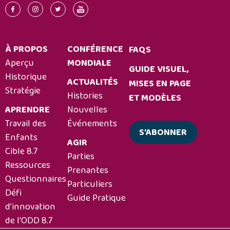
À PROPOS
CONFÉRENCE
FAQS
Aperçu
MONDIALE
GUIDE VISUEL,
Historique
ACTUALITÉS
MISES EN PAGE
Stratégie
Histories
ET MODÈLES
APRENDRE
Nouvelles
Travail des
Événements
S’ABONNER
Enfants
AGIR
Cible 8.7
Parties
Ressources
Prenantes
Questionnaires
Particuliers
Défi
Guide Pratique
d’innovation
de l'ODD 8.7