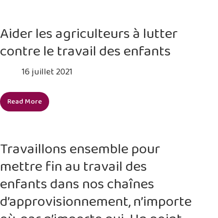
davantage
un
l’accent
changement
sur
Aider les agriculteurs à lutter
de
les
système
contre le travail des enfants
droits
dans
de
sa
16 juillet 2021
l’enfant
chaîne
dans
de
trois
Read More
valeur
Aider
aspects
PCR
les
du
agriculteurs
système
à
de
Travaillons ensemble pour
lutter
gestion
mettre fin au travail des
contre
de
le
la
enfants dans nos chaînes
travail
chaîne
d’approvisionnement, n’importe
des
d’approvisionnement
enfants
IKEA