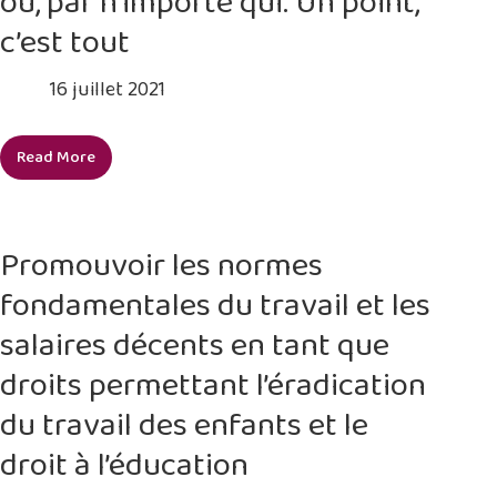
où, par n’importe qui. Un point,
c’est tout
16 juillet 2021
Read More
Travaillons
ensemble
pour
mettre
Promouvoir les normes
fin
fondamentales du travail et les
au
travail
salaires décents en tant que
des
droits permettant l’éradication
enfants
dans
du travail des enfants et le
nos
droit à l’éducation
chaînes
d’approvisionnement,