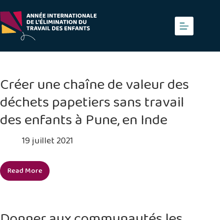
Skip
to
content
Créer une chaîne de valeur des
déchets papetiers sans travail
des enfants à Pune, en Inde
19 juillet 2021
Read More
Créer
une
chaîne
de
Donner aux communautés les