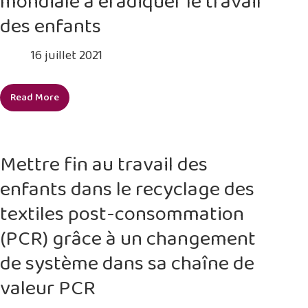
mondiale à éradiquer le travail
leurs
des enfants
moyens
de
16 juillet 2021
subsistance
et
Read More
exhorter
Inciter
les
sa
gouvernements
communauté
et
mondiale
Mettre fin au travail des
les
à
entreprises
enfants dans le recyclage des
éradiquer
à
le
textiles post-consommation
garantir
travail
des
(PCR) grâce à un changement
des
chaînes
enfants
de système dans sa chaîne de
d’approvisionnement
équitables
valeur PCR