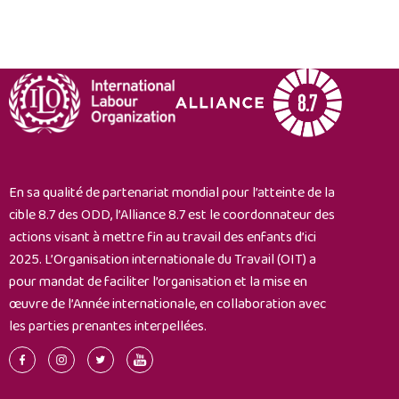
dans
la
le
lutte
secteur
contre
de
le
la
travail
pierre
des
naturelle
enfants
où
en
Arte
réunissant
En sa qualité de partenariat mondial pour l’atteinte de la
s’approvisionne
des
cible 8.7 des ODD, l’Alliance 8.7 est le coordonnateur des
en
experts
actions visant à mettre fin au travail des enfants d’ici
granit
et
2025. L’Organisation internationale du Travail (OIT) a
des
pour mandat de faciliter l’organisation et la mise en
défenseurs
œuvre de l’Année internationale, en collaboration avec
de
les parties prenantes interpellées.
la
jeunesse
pour
une