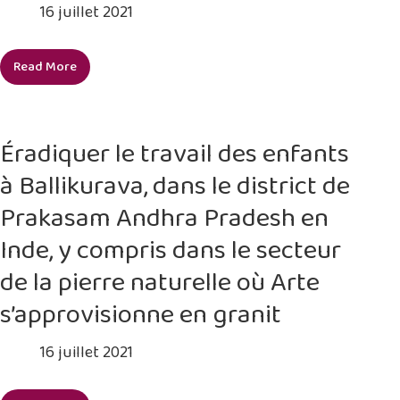
16 juillet 2021
n’importe
où,
par
Read More
Promouvoir
n’importe
les
qui.
normes
Un
fondamentales
point,
Éradiquer le travail des enfants
du
c’est
à Ballikurava, dans le district de
travail
tout
et
Prakasam Andhra Pradesh en
les
Inde, y compris dans le secteur
salaires
décents
de la pierre naturelle où Arte
en
s’approvisionne en granit
tant
que
16 juillet 2021
droits
permettant
l’éradication