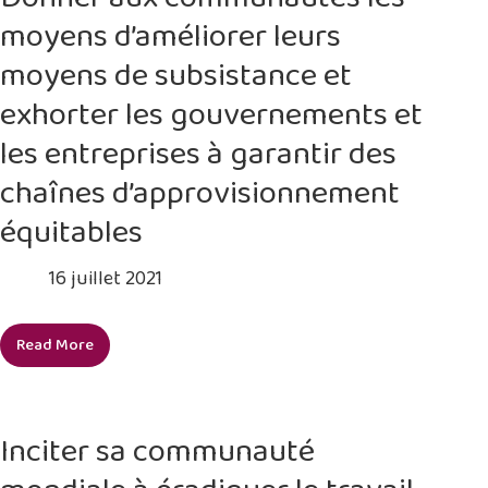
valeur
moyens d’améliorer leurs
des
déchets
moyens de subsistance et
papetiers
exhorter les gouvernements et
sans
travail
les entreprises à garantir des
des
chaînes d’approvisionnement
enfants
à
équitables
Pune,
en
16 juillet 2021
Inde
Read More
Donner
aux
communautés
les
Inciter sa communauté
moyens
d’améliorer