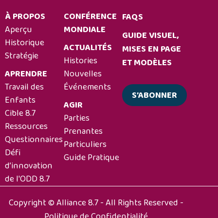
action
À PROPOS
CONFÉRENCE
FAQS
multipartite,
Aperçu
MONDIALE
en
GUIDE VISUEL,
Historique
donnant
ACTUALITÉS
MISES EN PAGE
Stratégie
la
Histories
ET MODÈLES
priorité
APRENDRE
Nouvelles
aux
Travail des
Événements
efforts
S’ABONNER
Enfants
en
AGIR
Cible 8.7
Afrique
Parties
Ressources
Prenantes
Questionnaires
Particuliers
Défi
Guide Pratique
d’innovation
de l'ODD 8.7
Copyright © Alliance 8.7 - All Rights Reserved -
Politique de Confidentialité