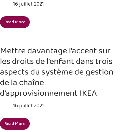
16 juillet 2021
Read More
Mettre
fin
au
travail
Mettre davantage l’accent sur
des
les droits de l’enfant dans trois
enfants
dans
aspects du système de gestion
le
de la chaîne
recyclage
des
d’approvisionnement IKEA
textiles
post-
16 juillet 2021
consommation
(PCR)
Read More
grâce
Mettre
à