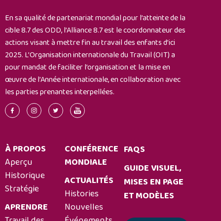
de
En sa qualité de partenariat mondial pour l’atteinte de la
mettre
cible 8.7 des ODD, l’Alliance 8.7 est le coordonnateur des
fin
actions visant à mettre fin au travail des enfants d’ici
au
2025. L’Organisation internationale du Travail (OIT) a
travail
pour mandat de faciliter l’organisation et la mise en
des
œuvre de l’Année internationale, en collaboration avec
enfants
les parties prenantes interpellées.
À PROPOS
CONFÉRENCE
FAQS
Aperçu
MONDIALE
GUIDE VISUEL,
Historique
ACTUALITÉS
MISES EN PAGE
Stratégie
Histories
ET MODÈLES
APRENDRE
Nouvelles
Travail des
Événements