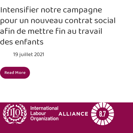
de
Intensifier notre campagne
sensibilisation
pour un nouveau contrat social
pour
l’élimination
afin de mettre fin au travail
du
des enfants
travail
des
19 juillet 2021
enfants
Read More
Intensifier
notre
campagne
pour
un
nouveau
contrat
social
afin