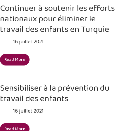
au
des
Continuer à soutenir les efforts
travail
enfants
nationaux pour éliminer le
des
dans
enfants
la
travail des enfants en Turquie
ZLE
vers
16 juillet 2021
l’ODD
8.7
Read More
Continuer
à
soutenir
les
Sensibiliser à la prévention du
efforts
travail des enfants
nationaux
pour
16 juillet 2021
éliminer
le
travail
Read More