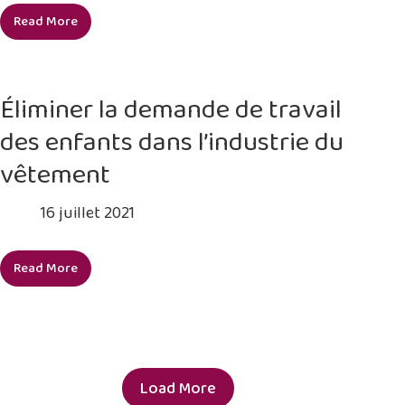
Unis
Read More
Faire
progresser
les
connaissances
Éliminer la demande de travail
sur
des enfants dans l’industrie du
les
droits
vêtement
de
l’enfant
16 juillet 2021
dans
les
Read More
marchés
Éliminer
frontaliers
la
demande
de
travail
des
Load More