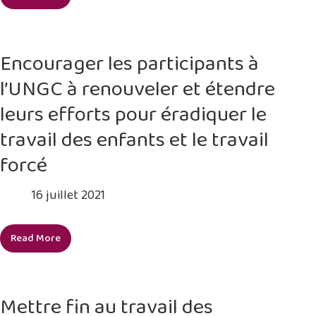
Sensibiliser
des
à
enfants
la
en
prévention
Turquie
Encourager les participants à
du
l’UNGC à renouveler et étendre
travail
des
leurs efforts pour éradiquer le
enfants
travail des enfants et le travail
forcé
16 juillet 2021
Read More
Encourager
les
participants
à
Mettre fin au travail des
l’UNGC