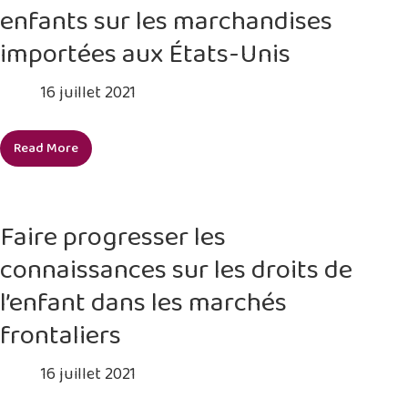
enfants sur les marchandises
à
renouveler
importées aux États-Unis
et
étendre
16 juillet 2021
leurs
efforts
Read More
pour
Mettre
éradiquer
fin
le
au
travail
travail
Faire progresser les
des
des
enfants
connaissances sur les droits de
enfants
et
sur
l’enfant dans les marchés
le
les
travail
frontaliers
marchandises
forcé
importées
16 juillet 2021
aux
États-