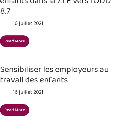
enfants dans la ZLE vers l’ODD
8.7
16 juillet 2021
Read More
Organiser
des
dialogues
politiques
Sensibiliser les employeurs au
sur
travail des enfants
les
engagements
16 juillet 2021
internationaux
liés
à
Read More
Sensibiliser
l’élimination
les
du
employeurs
travail