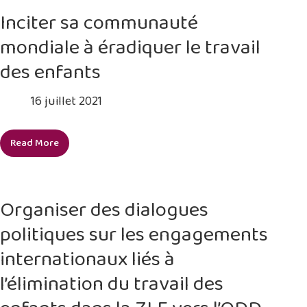
pour
Inciter sa communauté
promouvoir
mondiale à éradiquer le travail
une
production
des enfants
durable
de
16 juillet 2021
cacao
sans
Read More
recours
Inciter
au
sa
travail
communauté
des
mondiale
Organiser des dialogues
enfants
à
politiques sur les engagements
éradiquer
le
internationaux liés à
travail
l’élimination du travail des
des
enfants