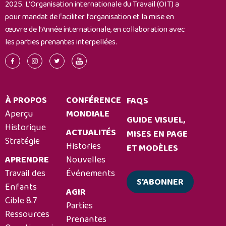
causes
2025. L’Organisation internationale du Travail (OIT) a
profondes
pour mandat de faciliter l’organisation et la mise en
au
œuvre de l’Année internationale, en collaboration avec
sein
les parties prenantes interpellées.
des
communautés
À PROPOS
CONFÉRENCE
FAQS
Aperçu
MONDIALE
GUIDE VISUEL,
Historique
ACTUALITÉS
MISES EN PAGE
Stratégie
Histories
ET MODÈLES
APRENDRE
Nouvelles
Travail des
Événements
S’ABONNER
Enfants
AGIR
Cible 8.7
Parties
Ressources
Prenantes