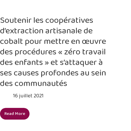
définitivement
toute
forme
Soutenir les coopératives
de
d’extraction artisanale de
travail
des
cobalt pour mettre en œuvre
enfants
des procédures « zéro travail
en
associant
des enfants » et s’attaquer à
les
ses causes profondes au sein
structures
étatiques
des communautés
et
privées,
16 juillet 2021
ainsi
que
Read More
les
Soutenir
forces
les
vivent
coopératives